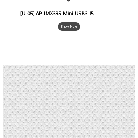
[U-05] AP-IMX335-Mini-USB3-I5
[U-0
Know More